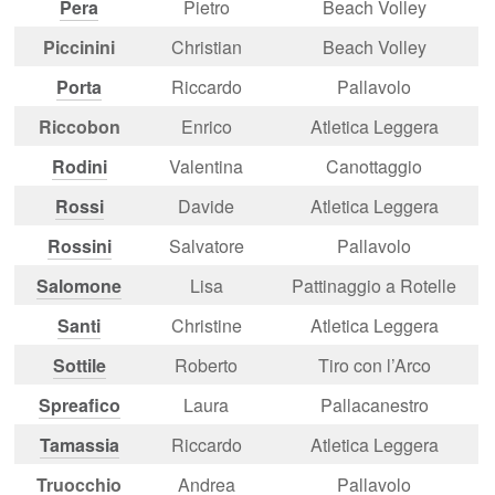
Pera
Pietro
Beach Volley
Piccinini
Christian
Beach Volley
Porta
Riccardo
Pallavolo
Riccobon
Enrico
Atletica Leggera
Rodini
Valentina
Canottaggio
Rossi
Davide
Atletica Leggera
Rossini
Salvatore
Pallavolo
Salomone
Lisa
Pattinaggio a Rotelle
Santi
Christine
Atletica Leggera
Sottile
Roberto
Tiro con l’Arco
Spreafico
Laura
Pallacanestro
Tamassia
Riccardo
Atletica Leggera
Truocchio
Andrea
Pallavolo