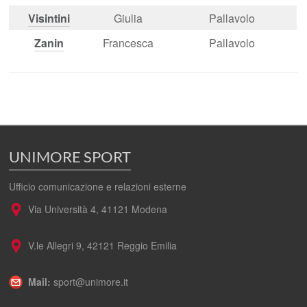
Visi
ntini
Giulia
Pallavolo
Zanin
Francesca
Pallavolo
UNIMORE SPORT
Ufficio comunicazione e relazioni esterne
Via Università 4, 41121 Modena
V.le Allegri 9, 42121 Reggio Emilia
Mail:
sport@unimore.it