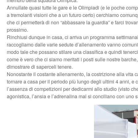
membro della squadra Olimpica.
Annullate quasi tutte le gare e le Olimpiadi (e le poche comp
a tremolanti visioni che a un futuro certo) cerchiamo comu
che ci permetterà di non “abbassare la guardia” e farci trovar
prossimo.
Rinchiusi dunque in casa, ci arriva un programma settimanale
raccogliamo dalle varie sedute d’allenamento vanno comunicat
modo tale che possano stilare una classifica e quindi tenerc
come è vero che ci siamo meritati i posti sulle nostre barch
dimostrare di saperceli tenere.
Nonostante il costante allenamento, la costrizione alla vita
tornare a casa per il periodo più lungo degli ultimi 4 anni, e 
l’assenza di competizioni per dedicarmi allo studio (visto ch
agonistica, l’ansia e l’adrenalina mal si conciliano con uno s