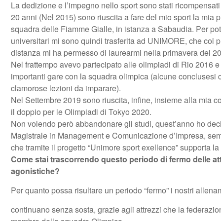
La dedizione e l’impegno nello sport sono stati ricompensati d
20 anni (Nel 2015) sono riuscita a fare del mio sport la mia 
squadra delle Fiamme Gialle, in istanza a Sabaudia. Per pote
universitari mi sono quindi trasferita ad UNIMORE, che col p
distanza mi ha permesso di laurearmi nella primavera del 2
Nel frattempo avevo partecipato alle olimpiadi di Rio 2016 
importanti gare con la squadra olimpica (alcune conclusesi co
clamorose lezioni da imparare).
Nel Settembre 2019 sono riuscita, infine, insieme alla mia c
il doppio per le Olimpiadi di Tokyo 2020.
Non volendo però abbandonare gli studi, quest’anno ho deci
Magistrale in Management e Comunicazione d’Impresa, s
che tramite il progetto “Unimore sport exellence” supporta la
Come stai trascorrendo questo periodo di fermo delle att
agonistiche?
Per quanto possa risultare un periodo “fermo” i nostri allena
continuano senza sosta, grazie agli attrezzi che la federazi