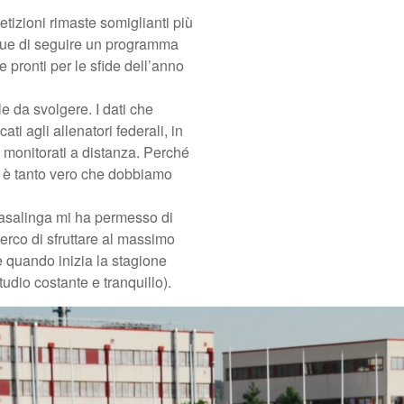
etizioni rimaste somiglianti più
nque di seguire un programma
e pronti per le sfide dell’anno
 da svolgere. I dati che
i agli allenatori federali, in
i monitorati a distanza. Perché
e, è tanto vero che dobbiamo
 casalinga mi ha permesso di
cerco di sfruttare al massimo
e quando inizia la stagione
tudio costante e tranquillo).