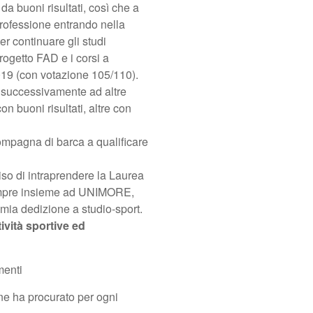
a buoni risultati, così che a
professione entrando nella
r continuare gli studi
rogetto FAD e i corsi a
019 (con votazione 105/110).
e successivamente ad altre
n buoni risultati, altre con
ompagna di barca a qualificare
so di intraprendere la Laurea
empre insieme ad UNIMORE,
 mia dedizione a studio-sport.
ività sportive ed
menti
one ha procurato per ogni