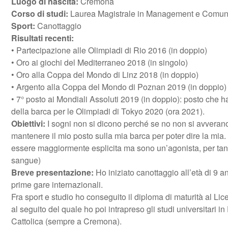
Luogo di nascita:
Cremona
Corso di studi:
Laurea Magistrale in Management e Comun
Sport:
Canottaggio
Risultati recenti:
• Partecipazione alle Olimpiadi di Rio 2016 (in doppio)
• Oro ai giochi del Mediterraneo 2018 (in singolo)
• Oro alla Coppa del Mondo di Linz 2018 (in doppio)
• Argento alla Coppa del Mondo di Poznan 2019 (in doppio)
• 7° posto ai Mondiali Assoluti 2019 (in doppio): posto che ha
della barca per le Olimpiadi di Tokyo 2020 (ora 2021).
Obiettivi:
I sogni non si dicono perché se no non si avverano.
mantenere il mio posto sulla mia barca per poter dire la mia.
essere maggiormente esplicita ma sono un’agonista, per tan
sangue)
Breve presentazione:
Ho iniziato canottaggio all’età di 9 a
prime gare internazionali.
Fra sport e studio ho conseguito il diploma di maturità al L
al seguito del quale ho poi intrapreso gli studi universitari i
Cattolica (sempre a Cremona).