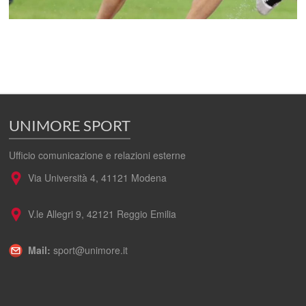
UNIMORE SPORT
Ufficio comunicazione e relazioni esterne
Via Università 4, 41121 Modena
V.le Allegri 9, 42121 Reggio Emilia
Mail:
sport@unimore.it