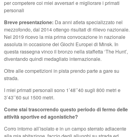
per competere coi miei avversari e migliorare i primati
personali
Breve presentazione:
Da anni atleta specializzato nel
mezzofondo, dal 2014 ottengo risultati di rilievo nazionale.
Nel 2019 ricevo la mia prima convocazione in nazionale
assoluta in occasione dei Giochi Europei di Minsk. In
questa rassegna vinco il bronzo nella staffetta ‘The Hunt’,
diventando quindi medagliato internazionale.
Oltre alle competizioni in pista prendo parte a gare su
strada.
I miei primati personali sono 1’48’’40 sugli 800 metri e
3’43’’60 sui 1500 metri.
Come stai trascorrendo questo periodo di fermo delle
attività sportive ed agonistiche?
Corro intorno all’isolato e in un campo sterrato adiacente
alla mia abitazione, faccio degli allunghi su strada ed