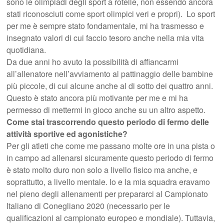
sono le olimpiadi degli sport a rotelle, non essendo ancora
stati riconosciuti come sport olimpici veri e propri). Lo sport
per me è sempre stato fondamentale, mi ha trasmesso e
insegnato valori di cui faccio tesoro anche nella mia vita
quotidiana.
Da due anni ho avuto la possibilità di affiancarmi
all’allenatore nell’avviamento al pattinaggio delle bambine
più piccole, di cui alcune anche al di sotto dei quattro anni.
Questo è stato ancora più motivante per me e mi ha
permesso di mettermi in gioco anche su un altro aspetto.
Come stai trascorrendo questo periodo di fermo delle
attività sportive ed agonistiche?
Per gli atleti che come me passano molte ore in una pista o
in campo ad allenarsi sicuramente questo periodo di fermo
è stato molto duro non solo a livello fisico ma anche, e
soprattutto, a livello mentale. Io e la mia squadra eravamo
nel pieno degli allenamenti per prepararci al Campionato
Italiano di Conegliano 2020 (necessario per le
qualificazioni al campionato europeo e mondiale). Tuttavia,