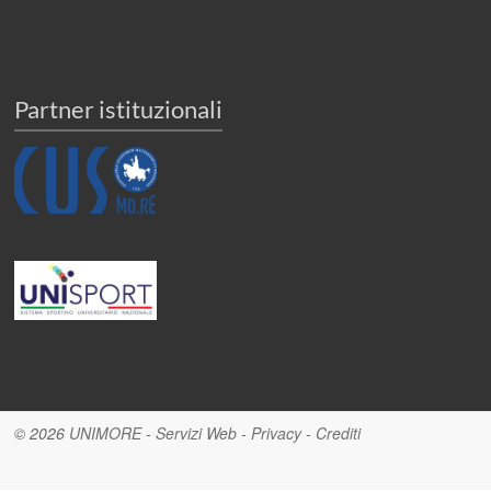
Partner istituzionali
© 2026
UNIMORE
-
Servizi Web
-
Privacy
-
Crediti