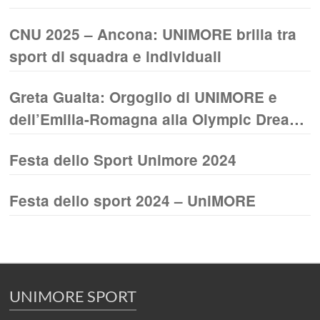
UNIVERSITY CROSS COUNTRY
CNU 2025 – Ancona: UNIMORE brilla tra
CHAMPIONSHIPS CASSINO 2026
sport di squadra e individuali
Greta Guaita: Orgoglio di UNIMORE e
dell’Emilia-Romagna alla Olympic Dream
Cup 2025
Festa dello Sport Unimore 2024
Festa dello sport 2024 – UniMORE
UNIMORE SPORT