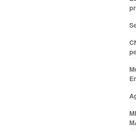
pr
U
Se
CN
pe
Mo
Em
A
M
M
U