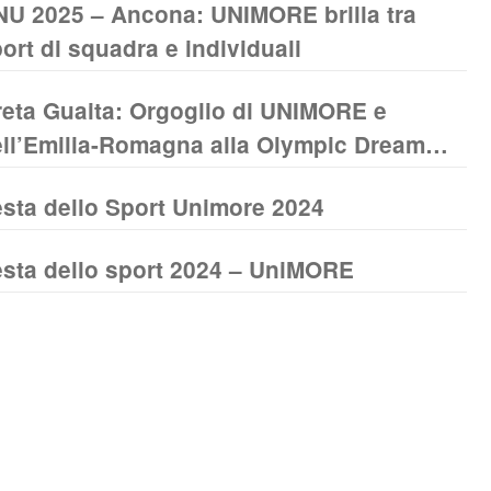
U 2025 – Ancona: UNIMORE brilla tra
HAMPIONSHIPS CASSINO 2026
ort di squadra e individuali
eta Guaita: Orgoglio di UNIMORE e
ll’Emilia-Romagna alla Olympic Dream
up 2025
sta dello Sport Unimore 2024
sta dello sport 2024 – UniMORE