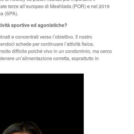
ivate terze all’europeo di Meahlada (POR) e nel 2019
na (SPA).
ività sportive ed agonistiche?
nati e concentrati verso l’obiettivo. Il nostro
ndoci schede per continuare l’attività fisica.
è molto difficile poiché vivo in un condominio, ma cerco
ntenere un’alimentazione corretta, soprattutto in