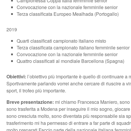
Campionessa Coppa Italia femminile senior
Convocazione con la nazionale femminile senior
Terza classificata Europeo Mealhada (Portogallo)
2019
Quarti classificati campionato italiano misto
Terza classificata campionato italiano femminile senior
Convocazione con la nazionale femminile senior
Quattro classificati al mondiale Barcellona (Spagna)
Obiettivi:
l’obiettivo più importante è quello di continuare a mi
Sportivamente parlando vorrei anche cercare di riuscire a v
sport, il trofeo più importante.
Breve presentazione:
mi chiamo Francesca Maniero, sono na
sono trasferita a Modena per inseguire il mio sogno, giocare 
sono cresciuta molto, sono diventata più responsabile sia sp
trasferimento mi ha permesso di entrare a far parte di squadr
molto preparati.Faccio parte della nazionale italiana femminile 