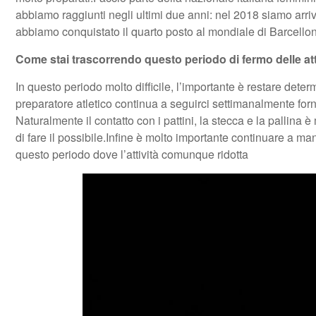
abbiamo raggiunti negli ultimi due anni: nel 2018 siamo arr
abbiamo conquistato il quarto posto al mondiale di Barcello
Come stai trascorrendo questo periodo di fermo delle att
In questo periodo molto difficile, l’importante è restare determi
preparatore atletico continua a seguirci settimanalmente forne
Naturalmente il contatto con i pattini, la stecca e la pallina 
di fare il possibile.Infine è molto importante continuare a ma
questo periodo dove l’attività comunque ridotta