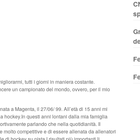
CN
C
sp
Gr
de
C
Fe
Fe
gliorarmi, tutti i giorni in maniera costante.
incere un campionato del mondo, ovvero, per il mio
ta a Magenta, il 27/06/ 99. All’età di 15 anni mi
a hockey.In questi anni lontani dalla mia famiglia
ortivamente parlando che nella quotidianità. Il
e molto competitive e di essere allenata da allenatori
di hockey su pista.I risultati più importanti li