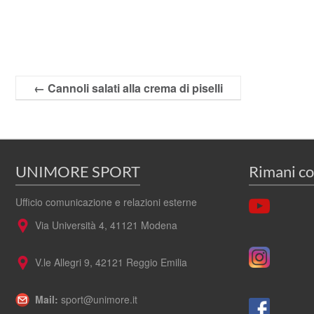
←
Cannoli salati alla crema di piselli
UNIMORE SPORT
Rimani co
Ufficio comunicazione e relazioni esterne
Via Università 4, 41121 Modena
V.le Allegri 9, 42121 Reggio Emilia
Mail:
sport@unimore.it