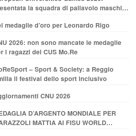
esentata la squadra di pallavolo maschile
NIMORE
i medaglie d’oro per Leonardo Rigo
U 2026: non sono mancate le medaglie
r i ragazzi del CUS Mo.Re
ReSport – Sport & Society: a Reggio
ilia il festival dello sport inclusivo
ggiornamenti CNU 2026
EDAGLIA D’ARGENTO MONDIALE PER
ARAZZOLI MATTIA AI FISU WORLD
NIVERSITY CROSS COUNTRY