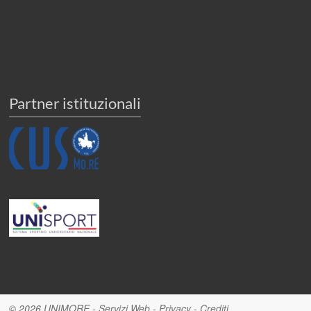
Partner istituzionali
© 2026
UNIMORE
-
Servizi Web
-
Privacy
-
Crediti