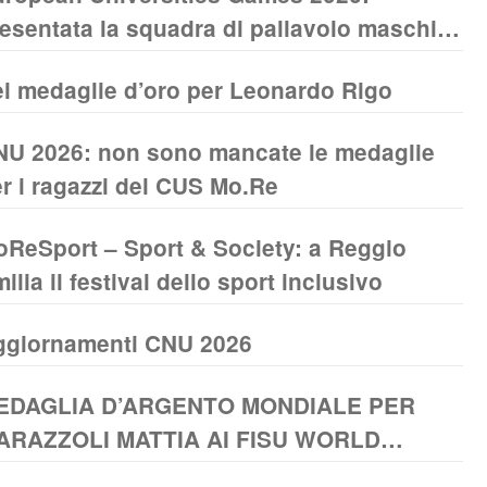
esentata la squadra di pallavolo maschile
NIMORE
i medaglie d’oro per Leonardo Rigo
U 2026: non sono mancate le medaglie
r i ragazzi del CUS Mo.Re
ReSport – Sport & Society: a Reggio
ilia il festival dello sport inclusivo
ggiornamenti CNU 2026
EDAGLIA D’ARGENTO MONDIALE PER
ARAZZOLI MATTIA AI FISU WORLD
NIVERSITY CROSS COUNTRY