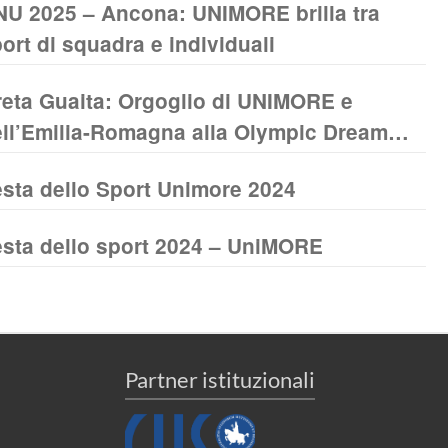
U 2025 – Ancona: UNIMORE brilla tra
HAMPIONSHIPS CASSINO 2026
ort di squadra e individuali
eta Guaita: Orgoglio di UNIMORE e
ll’Emilia-Romagna alla Olympic Dream
up 2025
sta dello Sport Unimore 2024
sta dello sport 2024 – UniMORE
Partner istituzionali