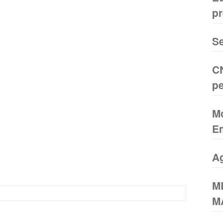
pr
U
Se
CN
pe
Mo
Em
A
M
M
U