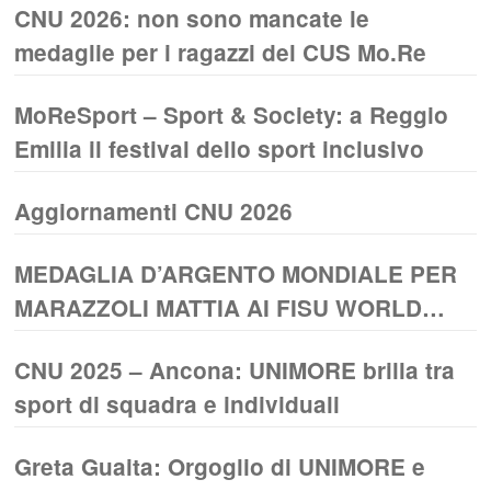
CNU 2026: non sono mancate le
medaglie per i ragazzi del CUS Mo.Re
MoReSport – Sport & Society: a Reggio
Emilia il festival dello sport inclusivo
Aggiornamenti CNU 2026
MEDAGLIA D’ARGENTO MONDIALE PER
MARAZZOLI MATTIA AI FISU WORLD
UNIVERSITY CROSS COUNTRY
CNU 2025 – Ancona: UNIMORE brilla tra
CHAMPIONSHIPS CASSINO 2026
sport di squadra e individuali
Greta Guaita: Orgoglio di UNIMORE e